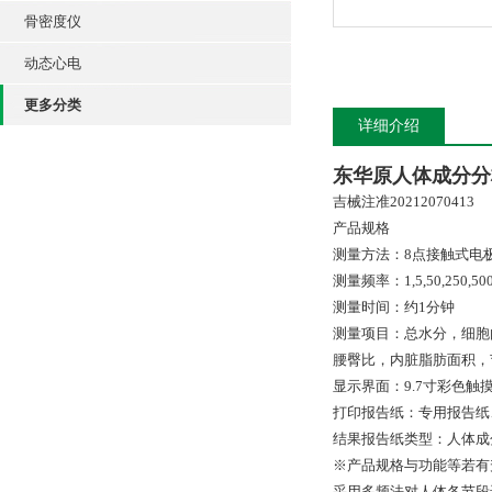
骨密度仪
动态心电
更多分类
详细介绍
东华原人体成分分
吉械注准20212070413
产品规格
测量方法：8点接触式电
测量频率：1,5,50,250,50
测量时间：约1分钟
测量项目：总水分，细胞
腰臀比，内脏脂肪面积，
显示界面：9.7寸彩色触摸
打印报告纸：专用报告纸
结果报告纸类型：人体成
※产品规格与功能等若有
采用多频法对人体各节段