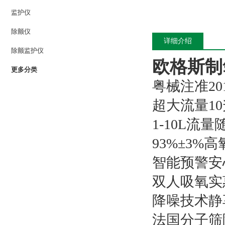
监护仪
除颤仪
详细介绍
除颤监护仪
欧格斯制
更多分类
粤械注准2017
超大流量1
1-10L流
93%±3%
智能预警安
双人吸氧实
降噪技术静
法国分子筛