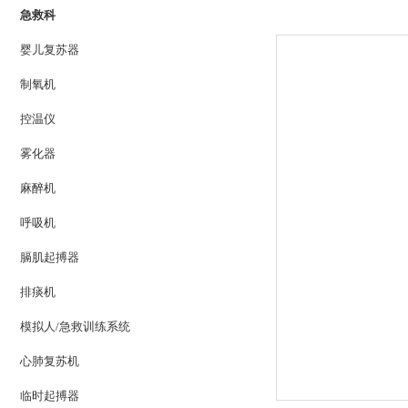
急救科
婴儿复苏器
制氧机
控温仪
雾化器
麻醉机
呼吸机
膈肌起搏器
排痰机
模拟人/急救训练系统
心肺复苏机
临时起搏器