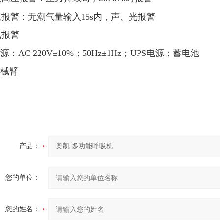
息报警：无潮气量输入15s内，声、光报警
电报警
电源：AC 220V±10%；50Hz±1Hz；UPS电源；蓄电池
机械臂
产品：
您的单位：
您的姓名：