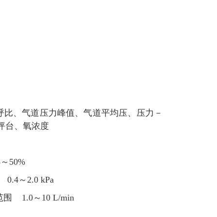
吸呼比、气道压力峰值、气道平均压、压力－
坪台、氧浓度
%～50%
4～2.0 kPa
 1.0～10 L/min