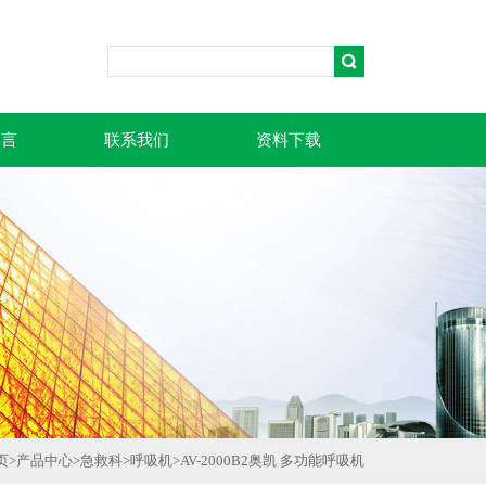
留言
联系我们
资料下载
页
>
产品中心
>
急救科
>
呼吸机
>
AV-2000B2奥凯 多功能呼吸机