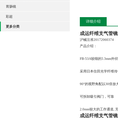
胃肠镜
彩超
详细介绍
更多分类
成运纤维支气管镜
沪械注准20172060374
产品介绍：
FB-53A较细的5.3
采用日本住田光学纤维传
90°的视野角配以30倍
可拆卸吸引阀门，可靠
2.0mm较大的工作通道
成运纤维支气管镜