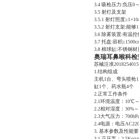
3.4 吸枪压力:负压0～
3.5 射灯及支架
3.5.1 射灯照度≥1×10
3.5.2 射灯支架:
3.6 除雾装置:
3.7 托盘:容积≥1500
3.8 棉球缸:不锈钢
奥瑞耳鼻喉科检
苏械注准2018254015
1.结构组成
主机1台、弯头喷枪1
缸1个、药水瓶4个
2.正常工作条件
2.1环境温度：10℃
2.2相对湿度：30%～
2.3大气压力：700hPa
2.4电源：电压AC220
3. 基本参数及性能
3.1 正压泵：2.5