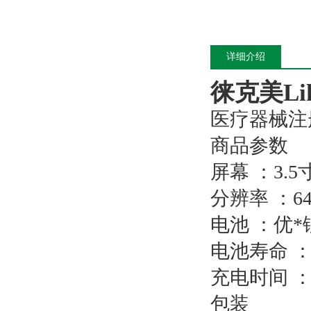
详细介绍
徕克美Li
医疗器械注册
商品参数
屏幕 ：3.
分辨率 ：640
电池 ：优
电池寿命 ：
充电时间 ：
包装