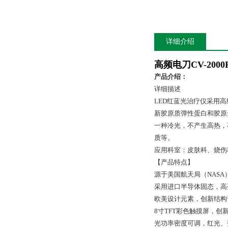
详细介绍
高频电刀
CV-2000
产品介绍：
详细描述
LED红蓝光治疗仪采用
新胶原质弹性蛋白和胶原
一种冷光，不产生高热，
质等。
应用科室：皮肤科、烧伤
【产品特点】
源于美国航天局（NAS
采用进口半导体固态，高
欧美设计元素，创新结构
8寸TFT彩色触摸屏，创
光功率密度可调，红光、