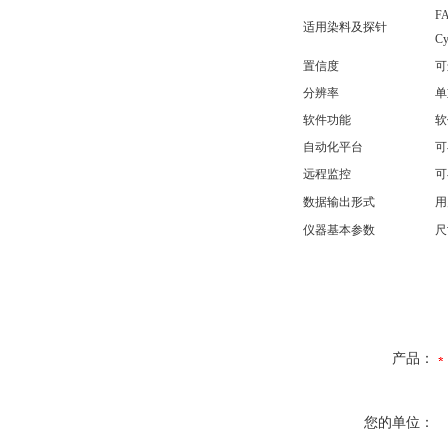
FA
适用染料及探针
Cy
置信度
可
分辨率
单
软件功能
软
自动化平台
可
远程监控
可
数据输出形式
用
仪器基本参数
尺
产品：
您的单位：